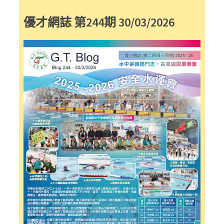
優才網誌 第244期 30/03/2026