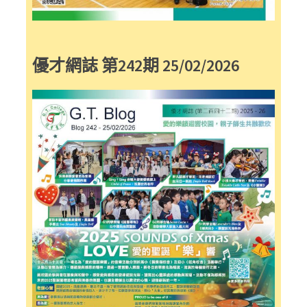
優才網誌 第242期 25/02/2026