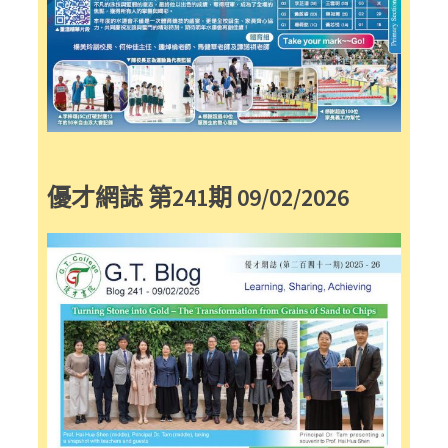
優才網誌 第241期 09/02/2026