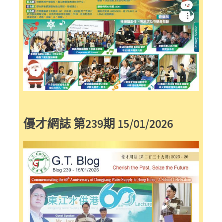
優才網誌 第239期 15/01/2026