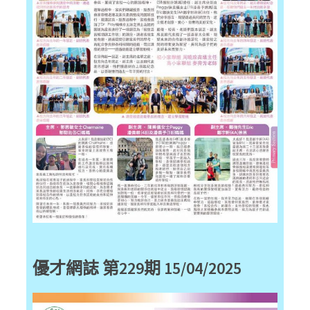
優才網誌 第229期 15/04/2025