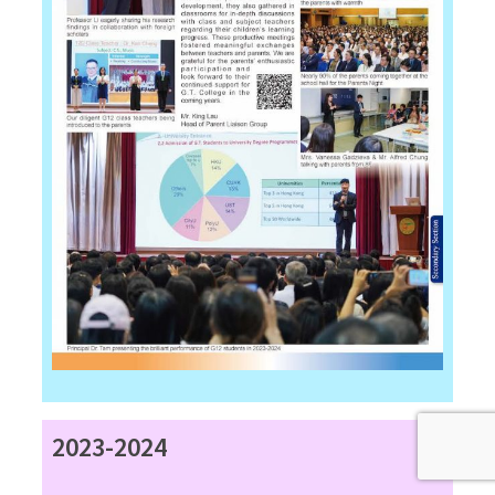
2023-2024