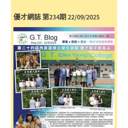
優才網誌 第234期 22/09/2025