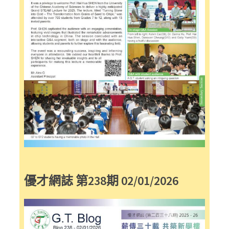
優才網誌 第238期 02/01/2026