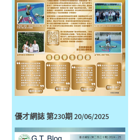
優才網誌 第230期 20/06/2025