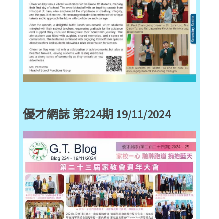
優才網誌 第224期 19/11/2024