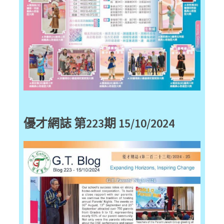
優才網誌 第223期 15/10/2024