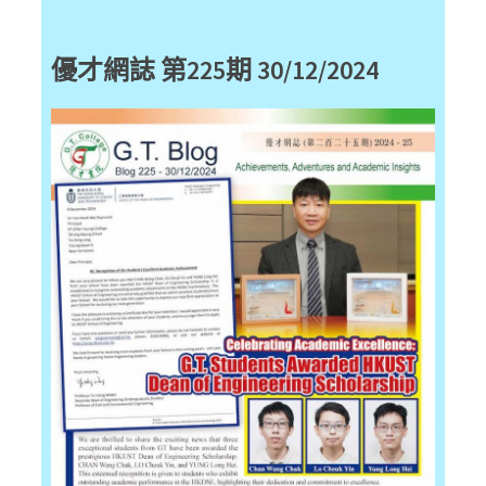
優才網誌 第225期 30/12/2024