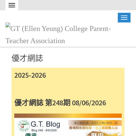
優才網誌
2025-2026
優才網誌 第248期 08/06/2026