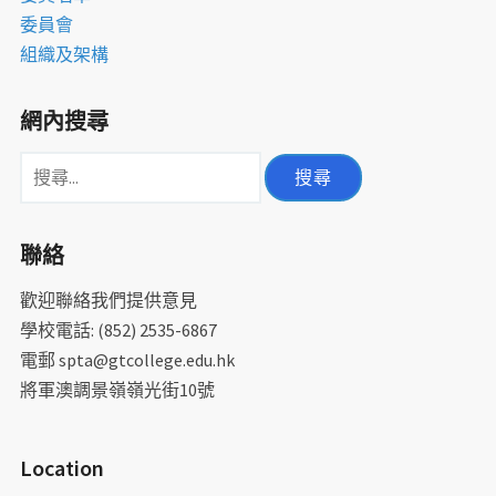
委員會
組織及架構
網內搜尋
搜
尋
關
聯絡
鍵
字:
歡迎聯絡我們提供意見
學校電話: (852) 2535-6867
電郵 spta@gtcollege.edu.hk
將軍澳調景嶺嶺光街10號
Location