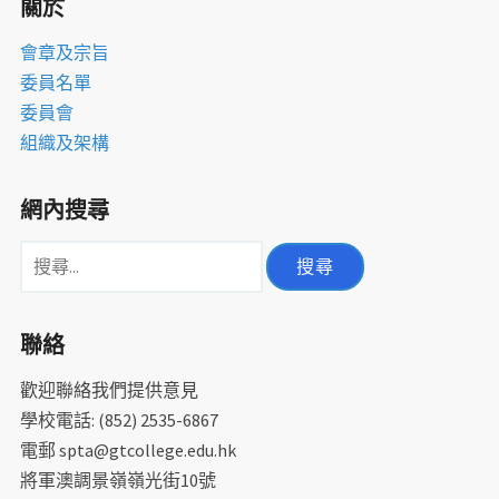
關於
會章及宗旨
委員名單
委員會
組織及架構
網內搜尋
搜
尋
關
聯絡
鍵
字:
歡迎聯絡我們提供意見
學校電話: (852) 2535-6867
電郵 spta@gtcollege.edu.hk
將軍澳調景嶺嶺光街10號