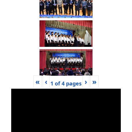
«
‹
›
»
1
of
4