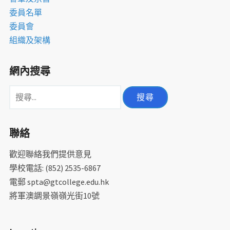
委員名單
委員會
組織及架構
網內搜尋
搜
尋
關
聯絡
鍵
字:
歡迎聯絡我們提供意見
學校電話: (852) 2535-6867
電郵 spta@gtcollege.edu.hk
將軍澳調景嶺嶺光街10號