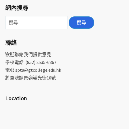
網內搜尋
搜
尋
關
聯絡
鍵
字:
歡迎聯絡我們提供意見
學校電話: (852) 2535-6867
電郵 spta@gtcollege.edu.hk
將軍澳調景嶺嶺光街10號
Location