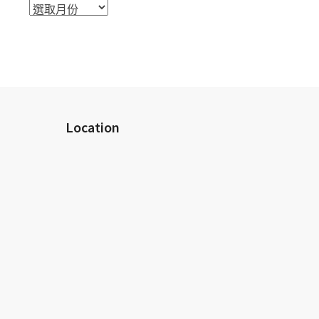
活
動
檔
案
室
Location