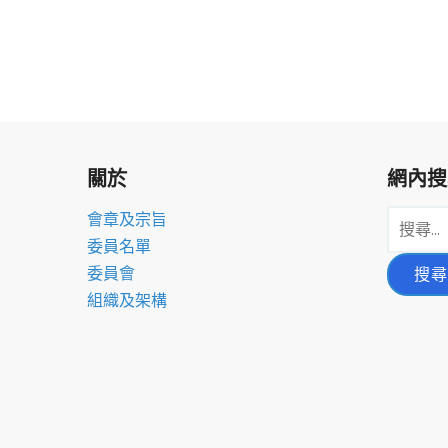
關於
網內搜
搜
會章及宗旨
尋
委員名單
關
委員會
鍵
組織及架構
字: