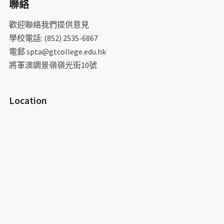
聯絡
鍵
字:
歡迎聯絡我們提供意見
學校電話: (852) 2535-6867
電郵 spta@gtcollege.edu.hk
將軍澳調景嶺嶺光街10號
Location