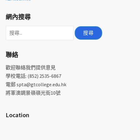
網內搜尋
搜
尋
關
聯絡
鍵
字:
歡迎聯絡我們提供意見
學校電話: (852) 2535-6867
電郵 spta@gtcollege.edu.hk
將軍澳調景嶺嶺光街10號
Location