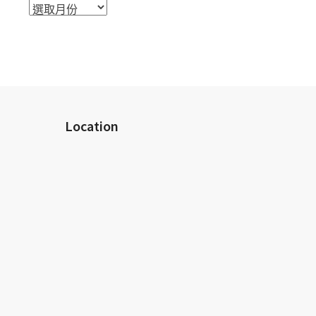
活
動
檔
案
室
Location