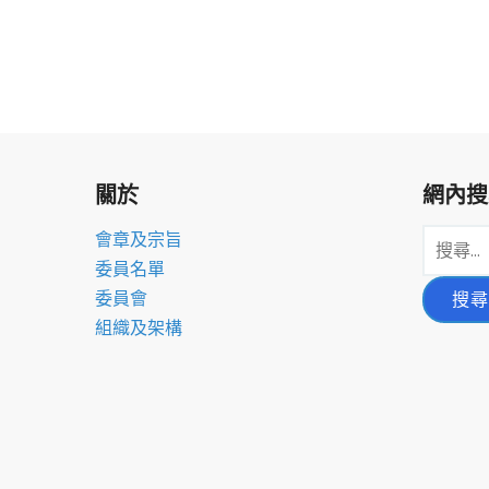
關於
網內搜
搜
會章及宗旨
尋
委員名單
關
委員會
鍵
組織及架構
字: