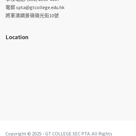
電郵 spta@gtcollege.edu.hk
將軍澳調景嶺嶺光街10號
Location
Copyright © 2025 - GT COLLEGE SEC PTA. All Rights