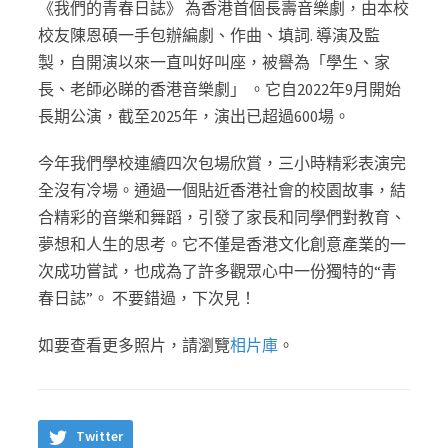
《我們的青春日誌》 為香港⾸個⻑壽⾳樂劇，由本校
校友陳恩碩⼀⼿包辦編劇、作曲、填詞. 導演及監
製，⾃開演以來⼀直叫好叫座，被譽為「學⽣、家
⻑、老師必睇的香港⾳樂劇」 。它自2022年9月開始
長期公演，截至2025年，演出已超過600場。
今年我們學校連續四次包場欣賞，三小時精彩表演完
全沒有冷場。通過一個貼近香港社會的校園故事，結
合精彩的音樂和舞蹈，引發了家長和同學們對教育、
夢想和人生的思考。它不僅是香港文化創意產業的一
次成功嘗試，也成為了許多觀眾心中一份獨特的“青
春日誌”。 不要錯過，下次見！
如要查看更多照片，請瀏覽
相片庫
。
Twitter