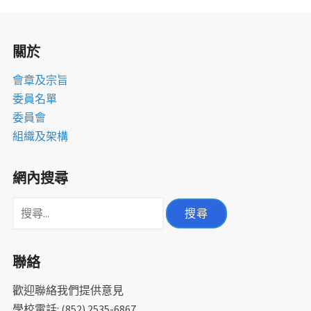
室
關於
會章及宗旨
委員名單
委員會
組織及架構
網內搜尋
搜
尋
關
聯絡
鍵
字:
歡迎聯絡我們提供意見
學校電話: (852) 2535-6867