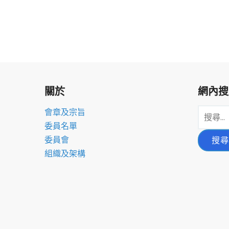
關於
網內搜
搜
會章及宗旨
尋
委員名單
關
委員會
鍵
組織及架構
字: