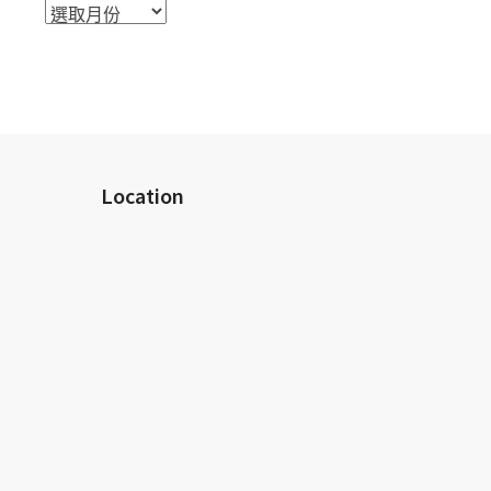
活
動
檔
案
室
Location