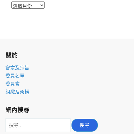
活
動
檔
案
室
關於
會章及宗旨
委員名單
委員會
組織及架構
網內搜尋
搜
尋