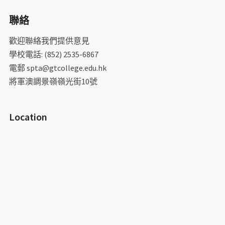
關
聯絡
鍵
字:
歡迎聯絡我們提供意見
學校電話: (852) 2535-6867
電郵 spta@gtcollege.edu.hk
將軍澳調景嶺嶺光街10號
Location