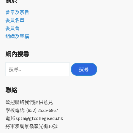
關於
會章及宗旨
委員名單
委員會
組織及架構
網內搜尋
搜
尋
關
聯絡
鍵
字:
歡迎聯絡我們提供意見
學校電話: (852) 2535-6867
電郵 spta@gtcollege.edu.hk
將軍澳調景嶺嶺光街10號