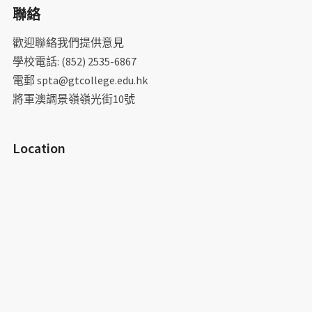
聯絡
鍵
字:
歡迎聯絡我們提供意見
學校電話: (852) 2535-6867
電郵 spta@gtcollege.edu.hk
將軍澳調景嶺嶺光街10號
Location